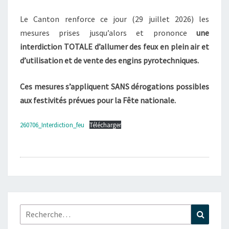
COMMUNAL
Le Canton renforce ce jour (29 juillet 2026) les
?
mesures prises jusqu’alors et prononce
une
>
interdiction TOTALE d’allumer des feux en plein air et
d’utilisation et de vente des engins pyrotechniques.
Ces mesures s’appliquent SANS dérogations possibles
aux festivités prévues pour la Fête nationale.
260706_Interdiction_feu
Télécharger
Rechercher :
Recher