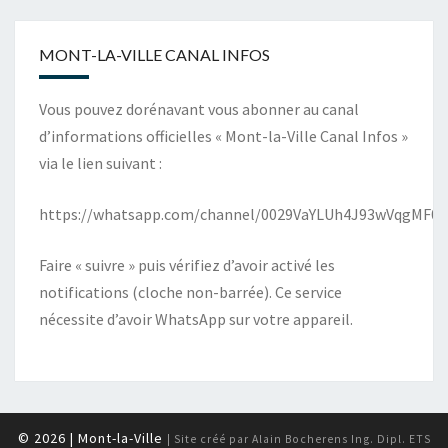
MONT-LA-VILLE CANAL INFOS
Vous pouvez dorénavant vous abonner au canal
d’informations officielles « Mont-la-Ville Canal Infos »
via le lien suivant :
https://whatsapp.com/channel/0029VaYLUh4J93wVqgMF0X
Faire « suivre » puis vérifiez d’avoir activé les
notifications (cloche non-barrée). Ce service
nécessite d’avoir WhatsApp sur votre appareil.
© 2026
| Mont-la-Ville
| Site créé par
Alain Bocherens Ing. Dipl. ETS