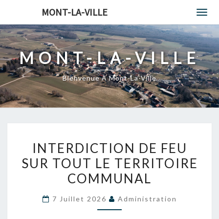
MONT-LA-VILLE
Togg
navi
MONT-LA-VILLE
Bienvenue À Mont-La-Ville
INTERDICTION
INTERDICTION DE FEU
DE
SUR TOUT LE TERRITOIRE
FEU
COMMUNAL
SUR
TOUT
7 Juillet 2026
Administration
LE
TERRITOIRE