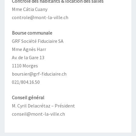
Contrôle des habitants & location des salles
Mme Cátia Cuany
controle@mont-la-ville.ch
Bourse communale
GRF Société Fiduciaire SA
Mme Agnès Harr
Av. de la Gare 13
1110 Morges
boursier@grf-fiduciaire.ch
021/804.16.50
Conseil général
M. Cyril Delacrétaz – Président
conseil@mont-la-ville.ch