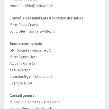
mont-la-ville@bluewin.ch
Contrôle des habitants & location des salles
Mme Cátia Cuany
controle@mont-la-ville.ch
Bourse communale
GRF Société Fiduciaire SA
Mme Agnès Harr
Av. de la Gare 13
1110 Morges
boursier@grf-fiduciaire.ch
021/804.16.50
Conseil général
M. Cyril Delacrétaz – Président
conseil@mont-la-ville.ch