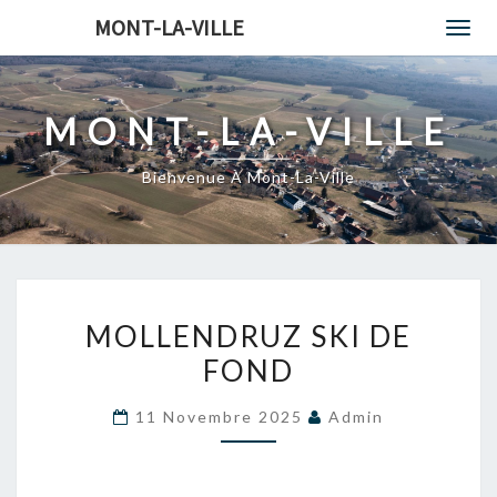
MONT-LA-VILLE
Togg
navi
MONT-LA-VILLE
Bienvenue À Mont-La-Ville
MOLLENDRUZ
MOLLENDRUZ SKI DE
SKI
FOND
DE
FOND
11 Novembre 2025
Admin
?
>